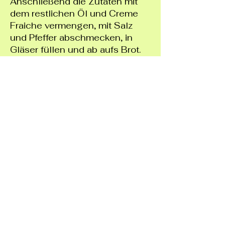
Anschließend die Zutaten mit
dem restlichen Öl und Creme
Fraiche vermengen, mit Salz
und Pfeffer abschmecken, in
Gläser füllen und ab aufs Brot.
Dieser Aufstrich macht übrigens
sehr satt;-)
zurück
Pinterest