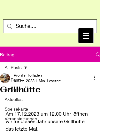
Beitrag
All Posts
Pröhl´s Hofladen
All Posts
6. Dez. 2023
1 Min. Lesezeit
Grillhütte
Rezepte
Aktuelles
Speisekarte
Am 17.12.2023 um 12.00 Uhr  öffnen 
Veranstaltungen
wir für dieses Jahr unsere Grillhütte 
das letzte Mal.